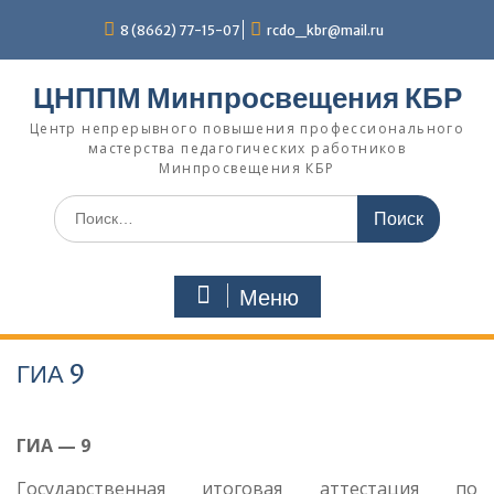
Перейти
8 (8662) 77-15-07
rcdo_kbr@mail.ru
к
содержимому
ЦНППМ Минпросвещения КБР
Центр непрерывного повышения профессионального
мастерства педагогических работников
Минпросвещения КБР
Искать:
Меню
ГИА 9
ГИА — 9
Государственная итоговая аттестация по