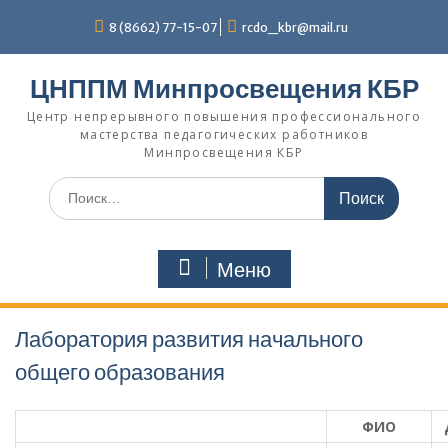
Перейти
8 (8662) 77-15-07
rcdo_kbr@mail.ru
к
содержимому
ЦНППМ Минпросвещения КБР
Центр непрерывного повышения профессионального
мастерства педагогических работников
Минпросвещения КБР
Искать:
Меню
Лаборатория развития начального
общего образования
ФИО