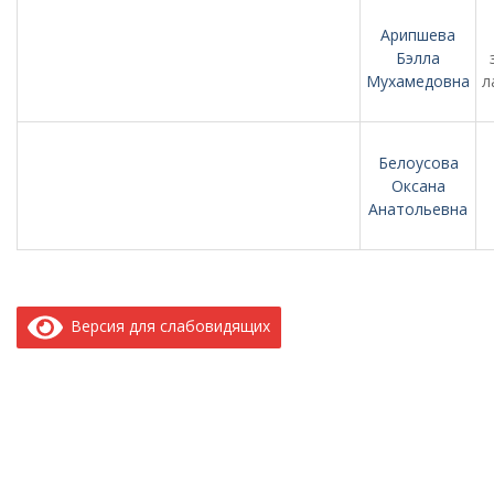
Арипшева
Бэлла
Мухамедовна
л
Белоусова
Оксана
Анатольевна
Версия для слабовидящих