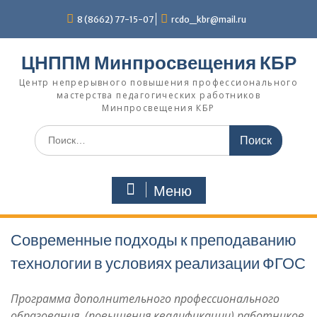
Перейти
8 (8662) 77-15-07
rcdo_kbr@mail.ru
к
содержимому
ЦНППМ Минпросвещения КБР
Центр непрерывного повышения профессионального
мастерства педагогических работников
Минпросвещения КБР
Искать:
Меню
Современные подходы к преподаванию
технологии в условиях реализации ФГОС
Программа дополнительного профессионального
образования (повышения квалификации) работников