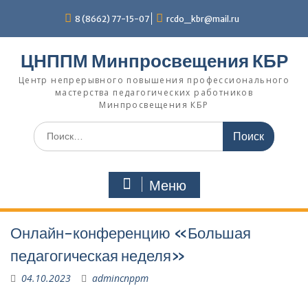
П
8 (8662) 77-15-07
rcdo_kbr@mail.ru
е
р
е
ЦНППМ Минпросвещения КБР
й
т
Центр непрерывного повышения профессионального
мастерства педагогических работников
и
Минпросвещения КБР
к
с
И
о
с
д
к
е
а
р
Меню
т
ж
ь
и
:
м
Онлайн-конференцию «Большая
о
м
педагогическая неделя»
у
04.10.2023
admincnppm