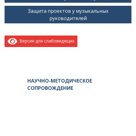
в
Защита проектов у музыкальных
и
руководителей
г
а
ц
Версия для слабовидящих
и
я
п
о
НАУЧНО-МЕТОДИЧЕСКОЕ
з
СОПРОВОЖДЕНИЕ
а
п
и
с
я