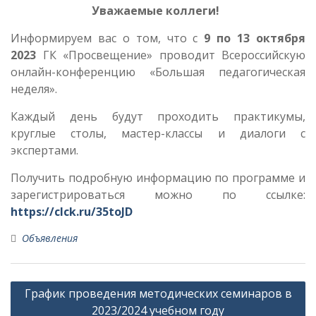
Уважаемые коллеги!
Информируем вас о том, что с
9 по 13 октября
2023
ГК «Просвещение» проводит Всероссийскую
онлайн-конференцию «Большая педагогическая
неделя».
Каждый день будут проходить практикумы,
круглые столы, мастер-классы и диалоги с
экспертами.
Получить подробную информацию по программе и
зарегистрироваться можно по ссылке:
https://clck.ru/35toJD
Объявления
Н
График проведения методических семинаров в
а
2023/2024 учебном году