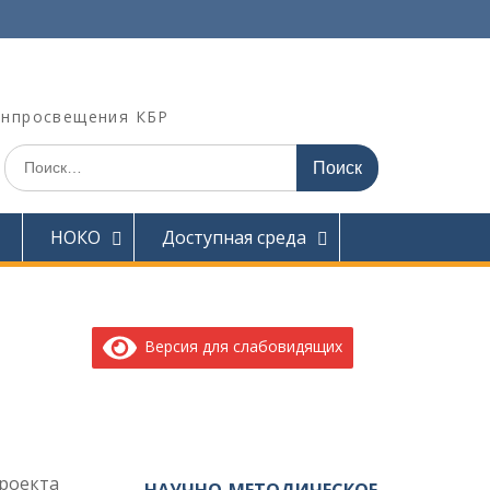
инпросвещения КБР
Искать:
НОКО
Доступная среда
Версия для слабовидящих
роекта