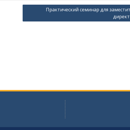
Практический семинар для замести
директ