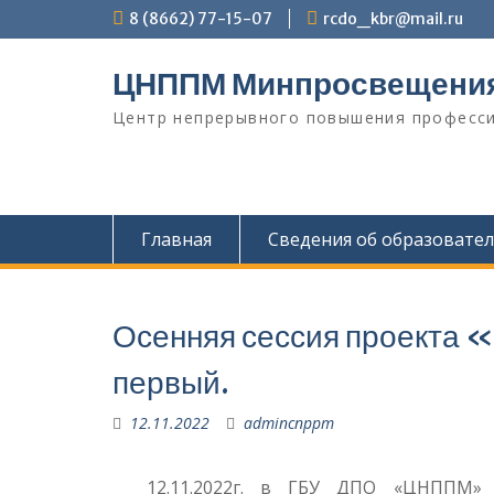
Перейти
8 (8662) 77-15-07
rcdo_kbr@mail.ru
к
содержимому
ЦНППМ Минпросвещени
Центр непрерывного повышения професси
Главная
Сведения об образовате
Осенняя сессия проекта 
первый.
12.11.2022
admincnppm
12.11.2022г. в ГБУ ДПО «ЦНППМ» Ми