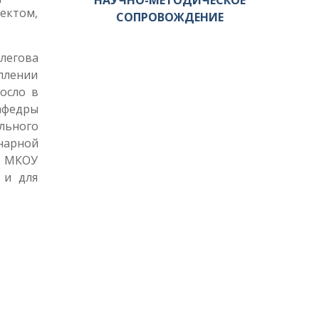
НАУЧНО-МЕТОДИЧЕСКОЕ
ектом,
СОПРОВОЖДЕНИЕ
легова
плении
осло в
афедры
льного
нарной
ы МКОУ
 и для