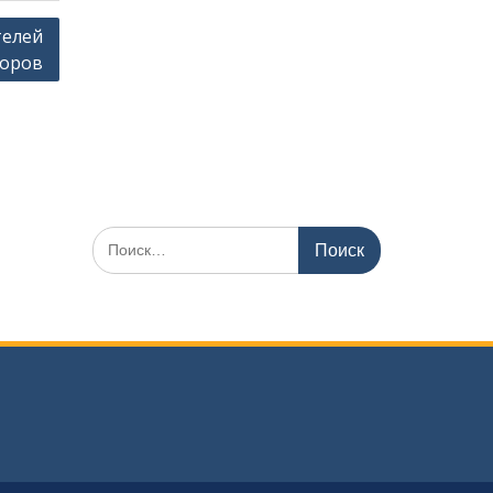
телей
оров
Искать: