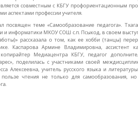
 является совместным с КБГУ профориентационным про
ми аспектами профессии учителя.
 посвящен теме «Самообразование педагога». Тхага
и и информатики МКОУ СОШ с.п. Псыкод, в своем высту
боты)» рассказала о том, как ее хобби (танцы) перер
ике. Каспарова Армине Владимировна, ассистент к
 копирайтер Медиацентра КБГУ, педагог дополните
арес», поделилась с участниками своей междисципли
сса Алексеевна, учитель русского языка и литератур
 пользе чтения не только для самообразования, но
га.