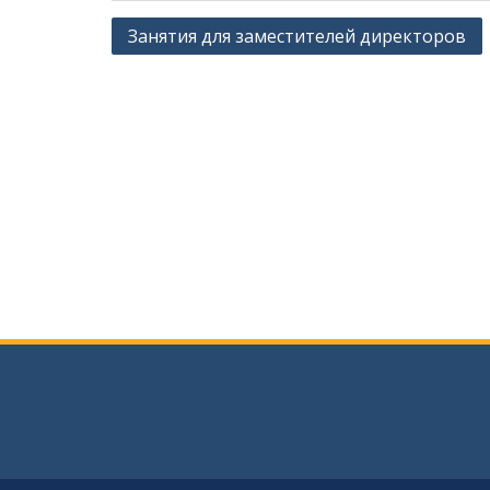
Навигация
Занятия для заместителей директоров
по
записям