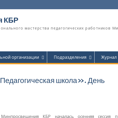
я КБР
онального мастерства педагогических работников М
льной организации
Подразделения
Журнал
«Педагогическая школа». День
нпросвещения КБР началась осенняя сессия п