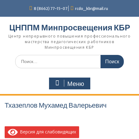
Перейти
8 (8662) 77-15-07
rcdo_kbr@mail.ru
к
содержимому
ЦНППМ Минпросвещения КБР
Центр непрерывного повышения профессионального
мастерства педагогических работников
Минпросвещения КБР
Искать:
Меню
Тхазеплов Мухамед Валерьевич
Версия для слабовидящих