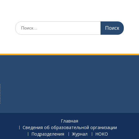
И
с
к
а
т
ь
:
Главная
Сведения об образовательной организации
Подразделения
Журнал
НОКО