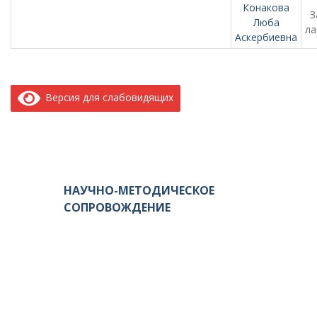
Конакова
З
Люба
ла
Аскербиевна
Версия для слабовидящих
НАУЧНО-МЕТОДИЧЕСКОЕ
СОПРОВОЖДЕНИЕ