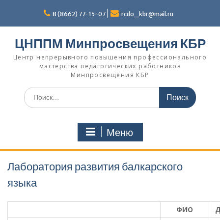
П
8 (8662) 77-15-07
rcdo_kbr@mail.ru
е
р
е
ЦНППМ Минпросвещения КБР
й
т
Центр непрерывного повышения профессионального
мастерства педагогических работников
и
Минпросвещения КБР
к
с
И
о
с
д
к
е
а
р
Меню
т
ж
ь
и
:
м
Лаборатория развития балкарского
о
м
языка
у
ФИО
Д