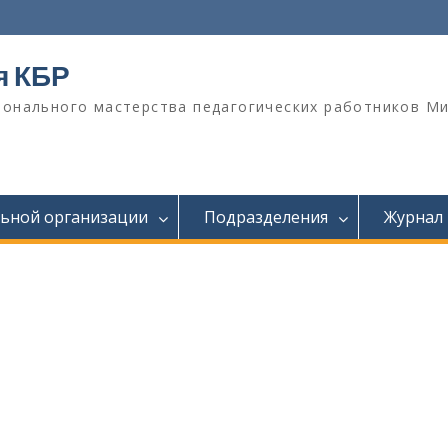
я КБР
онального мастерства педагогических работников М
льной организации
Подразделения
Журнал