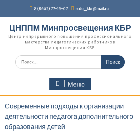
Перейти
8 (8662) 77-15-07
rcdo_kbr@mail.ru
к
содержимому
ЦНППМ Минпросвещения КБР
Центр непрерывного повышения профессионального
мастерства педагогических работников
Минпросвещения КБР
Искать:
Меню
Современные подходы к организации
деятельности педагога дополнительного
образования детей