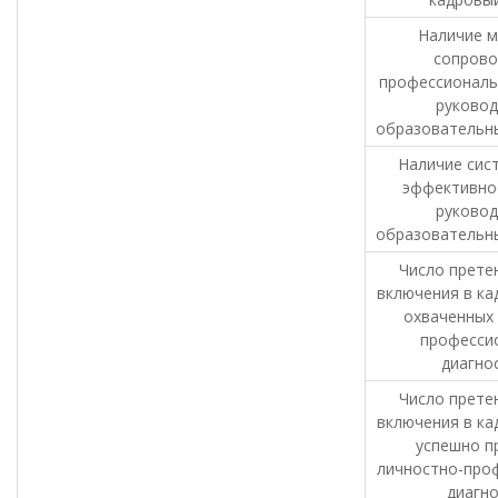
Наличие м
сопров
профессиональ
руковод
образовательны
Наличие сис
эффективно
руковод
образовательны
Число прете
включения в ка
охваченных 
професси
диагно
Число прете
включения в ка
успешно 
личностно-про
диагно