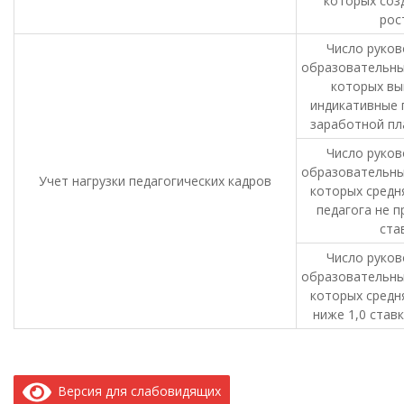
которых соз
рос
Число руков
образовательны
которых в
индикативные 
заработной пл
Число руков
образовательны
Учет нагрузки педагогических кадров
которых средня
педагога не п
ста
Число руков
образовательны
которых средня
ниже 1,0 ставк
Версия для слабовидящих