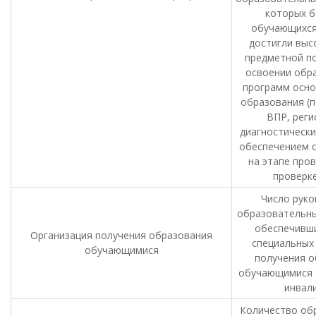
которых б
обучающихся 
достигли выс
предметной по
освоении обр
программ осн
образования (п
ВПР, реги
диагностически
обеспечением 
на этапе пров
проверке
Число руко
образовательны
обеспечивши
Организация получения образования
специальных 
обучающимися
получения о
обучающимися с
инвал
Количество об