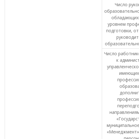
Число руко
образовательно
обладающих
уровнем проф
подготовки, от
руководит
образовательно
Число работник
к админис
управленческо
имеющих
професси
образова
дополни
професси
переподго
направлениям
«Государс
муниципальное
«Менеджмент»,
персо