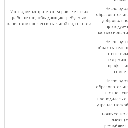
Число руко
Учет административно-управленческих
образовательно
работников, обладающих требуемым
добровольн
качеством профессиональной подготовки
процедуру 
профессиональ
Число руко
образовательно
с высоким
сформиро
професси
компе
Число руко
образовательно
в отношени
проводилась оц
управленческой
Количество о
имеющих
республикан