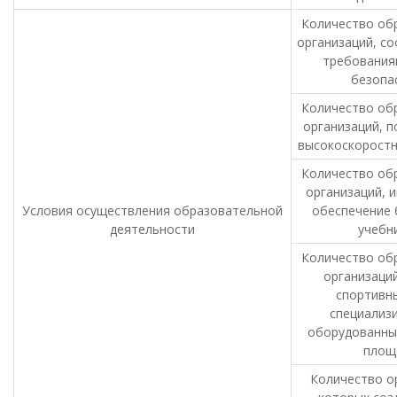
Количество об
организаций, с
требования
безопа
Количество об
организаций, п
высокоскорост
Количество об
организаций, 
Условия осуществления образовательной
обеспечение
деятельности
учебн
Количество об
организаци
спортивны
специализ
оборудованны
площ
Количество ор