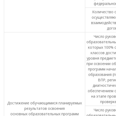
федерально
Количество о
осуществляю
взаимодейст
дого
Число руков
образовательны
которых 100% 
классов дости
уровня предмет
при освоении о
программ нача
образования (п
ВПР, реги
диагностичес
обеспечением 
на этапе пров
проверке
Достижение обучающимися планируемых
результатов освоения
Число руков
основных образовательных программ
образовательны