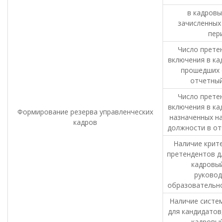
в кадровы
зачисленных
пер
Число прете
включения в ка
прошедших 
отчетный
Число прете
включения в ка
Формирование резерва управленческих
назначенных н
кадров
должности в от
Наличие крит
претендентов д
кадровый
руковод
образовательно
Наличие систе
для кандидатов
кадровый