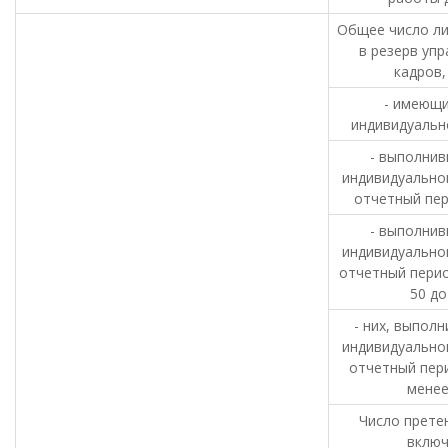
Общее число ли
в резерв упр
кадров, 
- имеющи
индивидуальн
- выполнив
индивидуальног
отчетный пер
- выполнив
индивидуальног
отчетный перио
50 до
- них, выпол
индивидуальног
отчетный пер
мене
Число прете
вклю