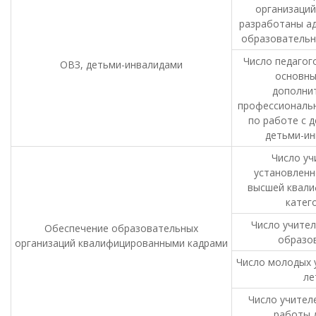
организаций
разработаны а
образователь
Число педагог
ОВЗ, детьми-инвалидами
основны
дополни
профессиональ
по работе с д
детьми-и
Число уч
установленн
высшей квал
катег
Число учител
Обеспечение образовательных
образо
организаций квалифицированными кадрами
Число молодых у
ле
Число учител
работы д