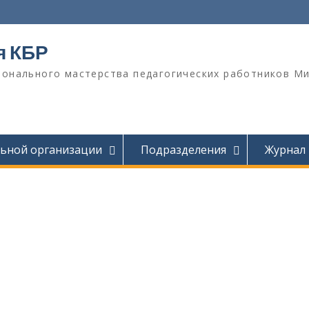
я КБР
онального мастерства педагогических работников М
льной организации
Подразделения
Журнал