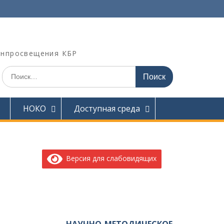
инпросвещения КБР
Искать:
НОКО
Доступная среда
Версия для слабовидящих