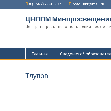
Перейти
8 (8662) 77-15-07
rcdo_kbr@mail.ru
к
содержимому
ЦНППМ Минпросвещени
Центр непрерывного повышения професси
Главная
Сведения об образовате
Тлупов