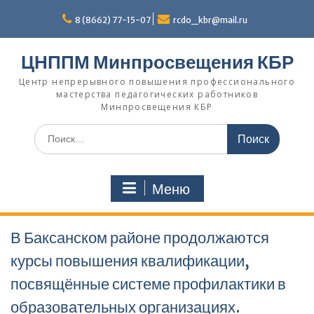
Перейти
к
8 (8662) 77-15-07
rcdo_kbr@mail.ru
содержимому
ЦНППМ Минпросвещения КБР
Центр непрерывного повышения профессионального
мастерства педагогических работников
Минпросвещения КБР
Искать:
Меню
В Баксанском районе продолжаются
курсы повышения квалификации,
посвящённые системе профилактики в
образовательных организациях.