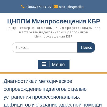
Перейти
к
8 (8662) 77-15-07
rcdo_kbr@mail.ru
содержимому
ЦНППМ Минпросвещения КБР
Центр непрерывного повышения профессионального
мастерства педагогических работников
Минпросвещения КБР
Искать:
Меню
Диагностика и методическое
сопровождение педагогов с целью
устранения профессиональных
дефицитов и оказание адресной помощи