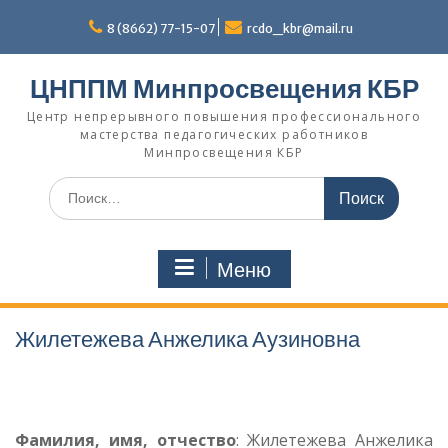
Перейти
к
8 (8662) 77-15-07
rcdo_kbr@mail.ru
содержимому
ЦНППМ Минпросвещения КБР
Центр непрерывного повышения профессионального
мастерства педагогических работников
Минпросвещения КБР
Искать:
Меню
Жилетежева Анжелика Аузиновна
Фамилия, имя, отчество
: Жилетежева Анжелика