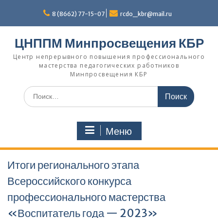
Перейти
к
8 (8662) 77-15-07
rcdo_kbr@mail.ru
содержимому
ЦНППМ Минпросвещения КБР
Центр непрерывного повышения профессионального
мастерства педагогических работников
Минпросвещения КБР
Искать:
Меню
Итоги регионального этапа
Всероссийского конкурса
профессионального мастерства
«Воспитатель года — 2023»