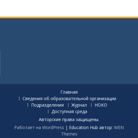
к
а
т
ь
:
Главная
Сведения об образовательной организации
Подразделения
Журнал
НОКО
Доступная среда
Авторские права защищены.
Работает на WordPress
|
Education Hub автор:
WEN
Themes