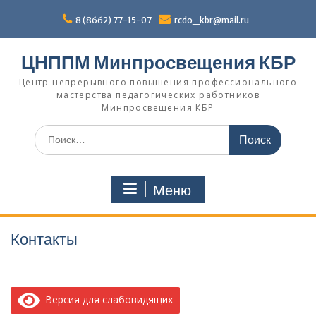
П
8 (8662) 77-15-07
rcdo_kbr@mail.ru
е
р
е
ЦНППМ Минпросвещения КБР
й
т
Центр непрерывного повышения профессионального
мастерства педагогических работников
и
Минпросвещения КБР
к
с
И
о
с
д
к
е
а
р
Меню
т
ж
ь
и
:
м
Контакты
о
м
у
Версия для слабовидящих