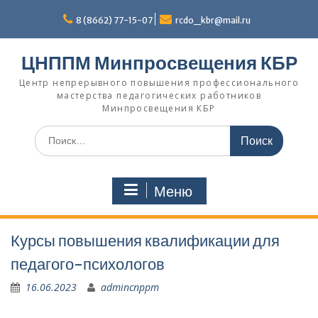
Перейти
к
8 (8662) 77-15-07
rcdo_kbr@mail.ru
содержимому
ЦНППМ Минпросвещения КБР
Центр непрерывного повышения профессионального
мастерства педагогических работников
Минпросвещения КБР
Искать:
Меню
Курсы повышения квалификации для
педагого-психологов
16.06.2023
admincnppm