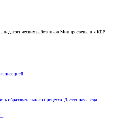
ва педагогических работников Минпросвещения КБР
рганизацией
ть образовательного процесса. Доступная среда
ся