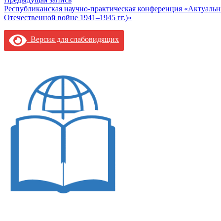
Навигация
Республиканская научно-практическая конференция «Актуальн
по
Отечественной войне 1941–1945 гг.)»
записям
Версия для слабовидящих