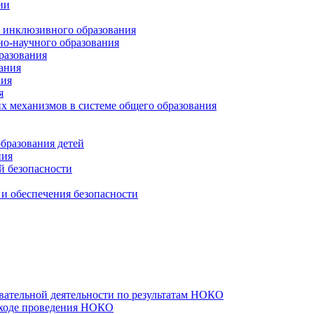
ии
и инклюзивного образования
но-научного образования
разования
ания
ния
я
х механизмов в системе общего образования
бразования детей
ния
й безопасности
и обеспечения безопасности
вательной деятельности по результатам НОКО
 ходе проведения НОКО