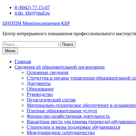
Перейти
8 (8662) 77-15-07
к
rcdo_kbr@mail.ru
содержимому
ЦНППМ Минпросвещения КБР
Центр непрерывного повышения профессионального мастерст
Искать:
Меню
Главная
Сведения об образовательной организации
Основные сведения
Структура и органы управления образовательной о
Документы
Образование
Руководство
Педагогический состав
Материально-техническое обеспечение и оснащеннос
Платные образовательные услуги
Финансово-хозяйственная деятельность
Вакантные места для приема (перевода) обучающих
Стипендии и меры поддержки обучающихся
Международное сотрудничество