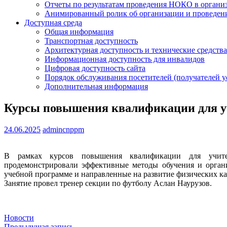
Отчеты по результатам проведения НОКО в организ
Анимированный ролик об организации и проведе
Доступная среда
Общая информация
Транспортная доступность
Архитектурная доступность и технические средства
Информационная доступность для инвалидов
Цифровая доступность сайта
Порядок обслуживания посетителей (получателей у
Дополнительная информация
Курсы повышения квалификации для у
24.06.2025
admincnppm
В рамках курсов повышения квалификации для учител
продемонстрировали эффективные методы обучения и органи
учебной программе и направленные на развитие физических ка
Занятие провел тренер секции по футболу Аслан Наурузов.
Новости
Предыдущая запись