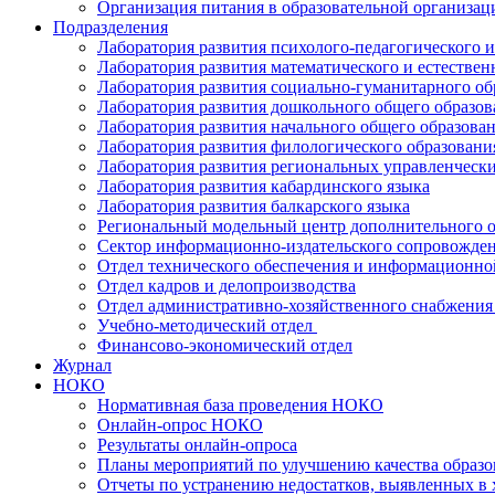
Организация питания в образовательной организац
Подразделения
Лаборатория развития психолого-педагогического 
Лаборатория развития математического и естествен
Лаборатория развития социально-гуманитарного об
Лаборатория развития дошкольного общего образов
Лаборатория развития начального общего образова
Лаборатория развития филологического образовани
Лаборатория развития региональных управленчески
Лаборатория развития кабардинского языка
Лаборатория развития балкарского языка
Региональный модельный центр дополнительного о
Сектор информационно-издательского сопровожде
Отдел технического обеспечения и информационно
Отдел кадров и делопроизводства
Отдел административно-хозяйственного снабжения 
Учебно-методический отдел
Финансово-экономический отдел
Журнал
НОКО
Нормативная база проведения НОКО
Онлайн-опрос НОКО
Результаты онлайн-опроса
Планы мероприятий по улучшению качества образо
Отчеты по устранению недостатков, выявленных в