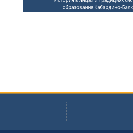
История в лицах и традициях си
образования Кабардино-Бал