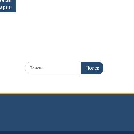
стемы
карии
Искать: