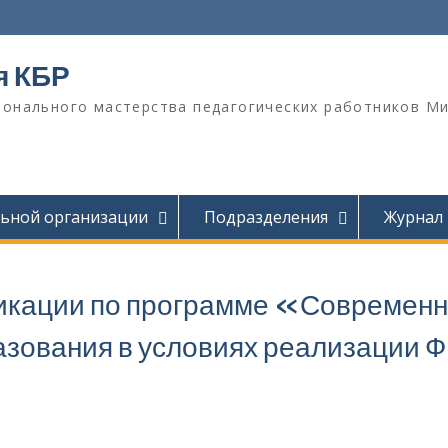
я КБР
онального мастерства педагогических работников М
льной организации
Подразделения
Журнал
икации по программе «Современ
азования в условиях реализации 