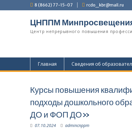
Перейти
8 (8662) 77-15-07
rcdo_kbr@mail.ru
к
содержимому
ЦНППМ Минпросвещени
Центр непрерывного повышения професси
Главная
Сведения об образовате
Курсы повышения квалиф
подходы дошкольного обр
ДО и ФОП ДО»
07.10.2024
admincnppm