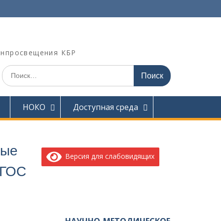
инпросвещения КБР
Искать:
НОКО
Доступная среда
ные
Версия для слабовидящих
ФГОС