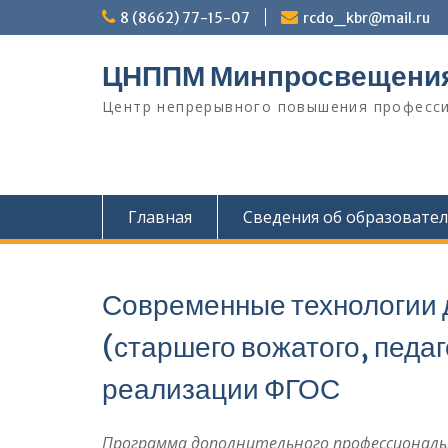
Перейти
8 (8662) 77-15-07
rcdo_kbr@mail.ru
к
содержимому
ЦНППМ Минпросвещени
Центр непрерывного повышения професси
Главная
Сведения об образовате
Современные технологии д
(старшего вожатого, педа
реализации ФГОС
Программа дополнительного профессиональ