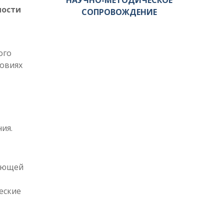
НАУЧНО-МЕТОДИЧЕСКОЕ
ности
СОПРОВОЖДЕНИЕ
ого
ловиях
ия.
зующей
еские