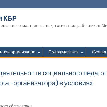
я КБР
онального мастерства педагогических работников М
льной организации
Подразделения
Журнал
еятельности социального педагог
гога-организатора) в условиях
ного образования