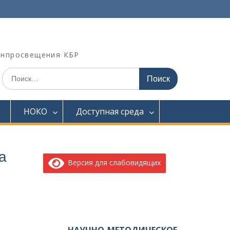
инпросвещения КБР
Искать:
НОКО
Доступная среда
а
Версия для слабовидящих