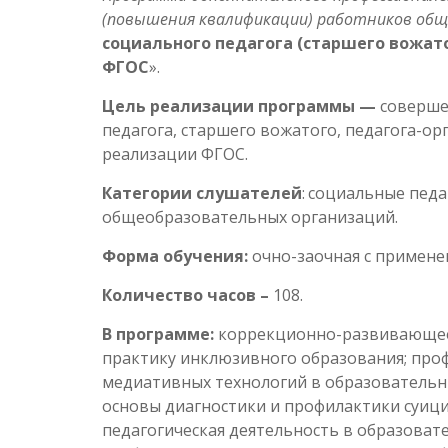
(повышения квалификации) работников общ
социального педагога
(старшего вожато
ФГОС
».
Цель реализации программы —
соверше
педагога, старшего вожатого, педагога-ор
реализации ФГОС.
Категории слушателей
:
социальные педа
общеобразовательных организаций.
Форма обучения:
очно-заочная с примене
Количество часов –
108.
В программе:
коррекционно-развивающее 
практику инклюзивного образования; про
медиативных технологий в образовательны
основы диагностики и профилактики суици
педагогическая деятельность в образова