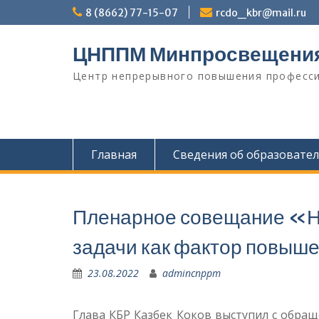
Перейти
8 (8662) 77-15-07
rcdo_kbr@mail.ru
к
содержимому
ЦНППМ Минпросвещени
Центр непрерывного повышения професси
Главная
Сведения об образовате
Пленарное совещание «На
задачи как фактор повыш
23.08.2022
admincnppm
Глава КБР Казбек Коков выступил с обращ