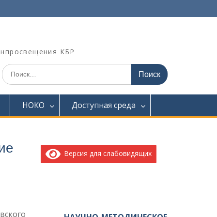
инпросвещения КБР
Искать:
НОКО
Доступная среда
ие
Версия для слабовидящих
овского