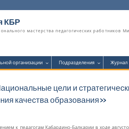
я КБР
онального мастерства педагогических работников М
льной организации
Подразделения
Журнал
циональные цели и стратегическ
ения качества образования»
ением к педагогам Кабардино-Балкарии в ходе август