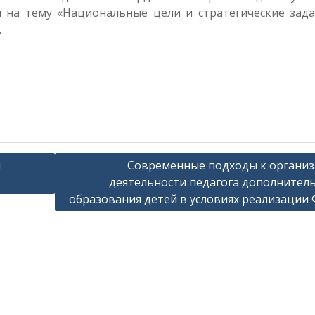
 на тему «Национальные цели и стратегические зада
.
ы
Современные подходы к органи
деятельности педагога дополнител
образования детей в условиях реализации