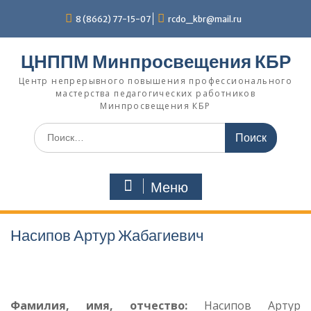
Перейти
8 (8662) 77-15-07
rcdo_kbr@mail.ru
к
содержимому
ЦНППМ Минпросвещения КБР
Центр непрерывного повышения профессионального
мастерства педагогических работников
Минпросвещения КБР
Искать:
Меню
Насипов Артур Жабагиевич
Фамилия, имя, отчество:
Насипов Артур