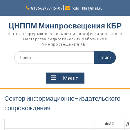
Перейти
к
8 (8662) 77-15-07
rcdo_kbr@mail.ru
содержимому
ЦНППМ Минпросвещения КБР
Центр непрерывного повышения профессионального
мастерства педагогических работников
Минпросвещения КБР
Искать:
Меню
Сектор информационно-издательского
сопровождения
ФИО
Д