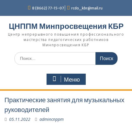
Перейти
8 (8662) 77-15-07
rcdo_kbr@mail.ru
к
содержимому
ЦНППМ Минпросвещения КБР
Центр непрерывного повышения профессионального
мастерства педагогических работников
Минпросвещения КБР
Искать:
Меню
Практические занятия для музыкальных
руководителей
05.11.2022
admincnppm