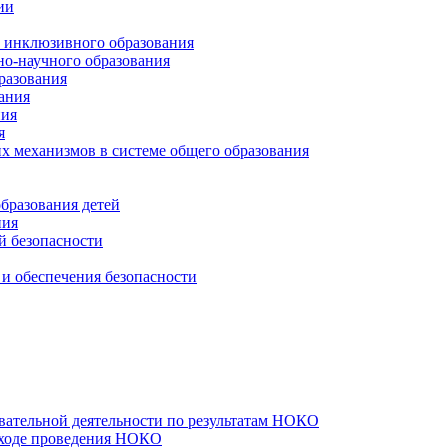
ии
и инклюзивного образования
но-научного образования
разования
ания
ния
я
х механизмов в системе общего образования
бразования детей
ния
й безопасности
и обеспечения безопасности
вательной деятельности по результатам НОКО
 ходе проведения НОКО