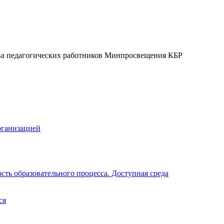
ва педагогических работников Минпросвещения КБР
рганизацией
ть образовательного процесса. Доступная среда
ся