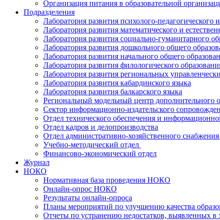
Организация питания в образовательной организац
Подразделения
Лаборатория развития психолого-педагогического 
Лаборатория развития математического и естествен
Лаборатория развития социально-гуманитарного об
Лаборатория развития дошкольного общего образов
Лаборатория развития начального общего образова
Лаборатория развития филологического образовани
Лаборатория развития региональных управленчески
Лаборатория развития кабардинского языка
Лаборатория развития балкарского языка
Региональный модельный центр дополнительного о
Сектор информационно-издательского сопровожде
Отдел технического обеспечения и информационно
Отдел кадров и делопроизводства
Отдел административно-хозяйственного снабжения 
Учебно-методический отдел
Финансово-экономический отдел
Журнал
НОКО
Нормативная база проведения НОКО
Онлайн-опрос НОКО
Результаты онлайн-опроса
Планы мероприятий по улучшению качества образо
Отчеты по устранению недостатков, выявленных в