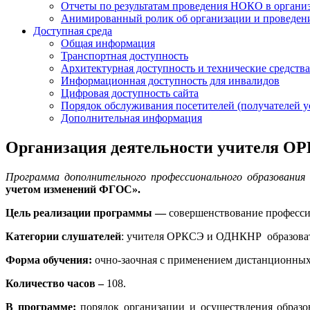
Отчеты по результатам проведения НОКО в организ
Анимированный ролик об организации и проведе
Доступная среда
Общая информация
Транспортная доступность
Архитектурная доступность и технические средства
Информационная доступность для инвалидов
Цифровая доступность сайта
Порядок обслуживания посетителей (получателей у
Дополнительная информация
Организация деятельности учителя О
Программа дополнительного профессионального образования
учетом изменений ФГОС».
Цель реализации программы —
совершенствование професс
Категории слушателей
: учителя ОРКСЭ и ОДНКНР образоват
Форма обучения:
очно-заочная с применением дистанционных
Количество часов –
108.
В программе:
порядок организации и осуществления образ