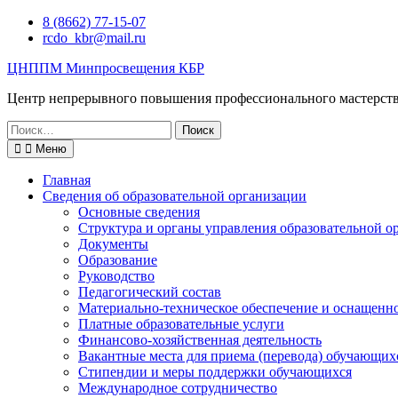
Перейти
8 (8662) 77-15-07
к
rcdo_kbr@mail.ru
содержимому
ЦНППМ Минпросвещения КБР
Центр непрерывного повышения профессионального мастерст
Искать:
Меню
Главная
Сведения об образовательной организации
Основные сведения
Структура и органы управления образовательной о
Документы
Образование
Руководство
Педагогический состав
Материально-техническое обеспечение и оснащеннос
Платные образовательные услуги
Финансово-хозяйственная деятельность
Вакантные места для приема (перевода) обучающих
Стипендии и меры поддержки обучающихся
Международное сотрудничество