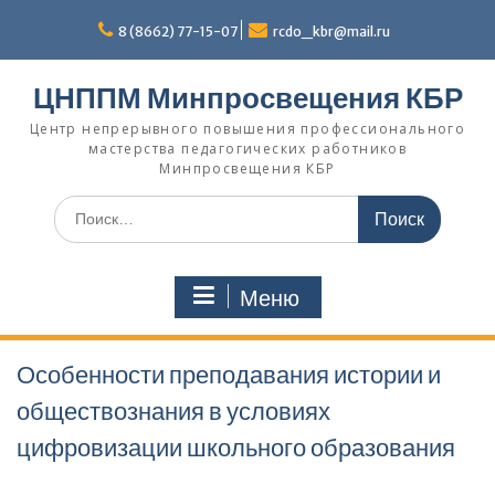
Перейти
к
8 (8662) 77-15-07
rcdo_kbr@mail.ru
содержимому
ЦНППМ Минпросвещения КБР
Центр непрерывного повышения профессионального
мастерства педагогических работников
Минпросвещения КБР
Искать:
Меню
Особенности преподавания истории и
обществознания в условиях
цифровизации школьного образования