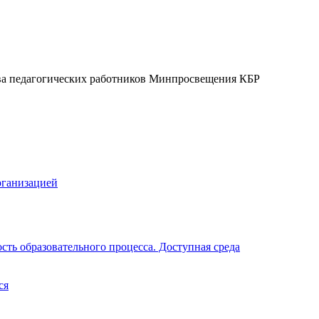
ва педагогических работников Минпросвещения КБР
рганизацией
ть образовательного процесса. Доступная среда
ся