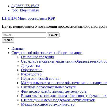
Перейти
8 (8662) 77-15-07
к
rcdo_kbr@mail.ru
содержимому
ЦНППМ Минпросвещения КБР
Центр непрерывного повышения профессионального мастерст
Искать:
Меню
Главная
Сведения об образовательной организации
Основные сведения
Структура и органы управления образовательной о
Документы
Образование
Руководство
Педагогический состав
Материально-техническое обеспечение и оснащеннос
Платные образовательные услуги
Финансово-хозяйственная деятельность
Вакантные места для приема (перевода) обучающих
Стипендии и меры поддержки обучающихся
Международное сотрудничество