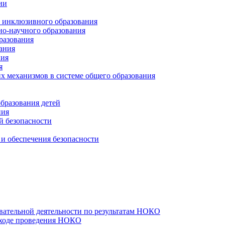
ии
и инклюзивного образования
но-научного образования
разования
ания
ния
я
х механизмов в системе общего образования
бразования детей
ния
й безопасности
и обеспечения безопасности
вательной деятельности по результатам НОКО
 ходе проведения НОКО