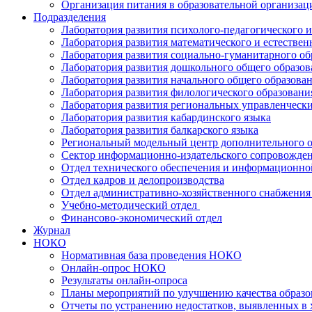
Организация питания в образовательной организац
Подразделения
Лаборатория развития психолого-педагогического 
Лаборатория развития математического и естествен
Лаборатория развития социально-гуманитарного об
Лаборатория развития дошкольного общего образов
Лаборатория развития начального общего образова
Лаборатория развития филологического образовани
Лаборатория развития региональных управленчески
Лаборатория развития кабардинского языка
Лаборатория развития балкарского языка
Региональный модельный центр дополнительного о
Сектор информационно-издательского сопровожде
Отдел технического обеспечения и информационно
Отдел кадров и делопроизводства
Отдел административно-хозяйственного снабжения 
Учебно-методический отдел
Финансово-экономический отдел
Журнал
НОКО
Нормативная база проведения НОКО
Онлайн-опрос НОКО
Результаты онлайн-опроса
Планы мероприятий по улучшению качества образо
Отчеты по устранению недостатков, выявленных в