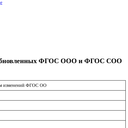
не
ом обновленных ФГОС ООО и ФГОС СОО
етом изменений ФГОС ОО
й