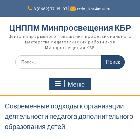
Перейти
к
8 (8662) 77-15-07
rcdo_kbr@mail.ru
содержимому
ЦНППМ Минпросвещения КБР
Центр непрерывного повышения профессионального
мастерства педагогических работников
Минпросвещения КБР
Искать:
Меню
Современные подходы к организации
деятельности педагога дополнительного
образования детей