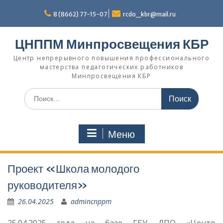
Перейти
к
8 (8662) 77-15-07
rcdo_kbr@mail.ru
содержимому
ЦНППМ Минпросвещения КБР
Центр непрерывного повышения профессионального
мастерства педагогических работников
Минпросвещения КБР
Искать:
Меню
Проект «Школа молодого
руководителя»
26.04.2025
admincnppm