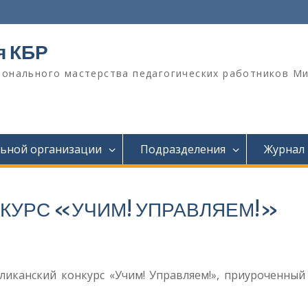
я КБР
онального мастерства педагогических работников М
льной организации
Подразделения
Журнал
КУРС «УЧИМ! УПРАВЛЯЕМ!»
ликанский конкурс «Учим! Управляем!», приуроченный