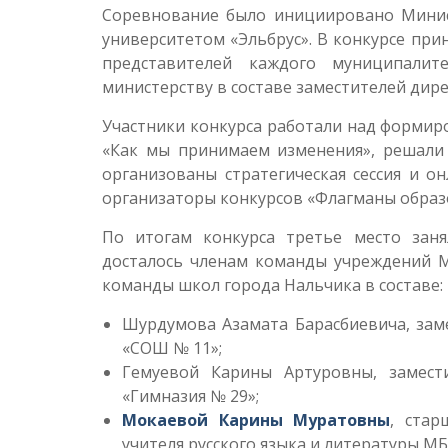
Соревнование было инициировано Минис
университетом «Эльбрус». В конкурсе при
представителей каждого муниципалит
министерству в составе заместителей дире
Участники конкурса работали над формир
«Как мы принимаем изменения», решали 
организованы стратегическая сессия и о
организаторы конкурсов «Флагманы образ
По итогам конкурса третье место заня
досталось членам команды учреждений М
команды школ города Нальчика в составе:
Шурдумова Азамата Барасбиевича, зам
«СОШ № 11»;
Гемуевой Карины Артуровны, замест
«Гимназия № 29»;
Мокаевой Карины Муратовны
, ста
учителя русского языка и литературы М