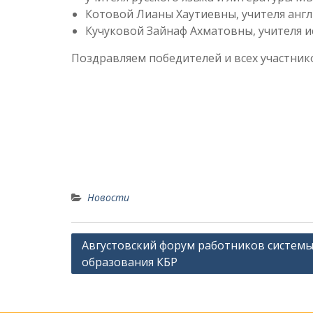
Котовой Лианы Хаутиевны, учителя анг
Кучуковой Зайнаф Ахматовны, учителя 
Поздравляем победителей и всех участнико
Новости
Навигация
Августовский форум работников систем
образования КБР
по
записям