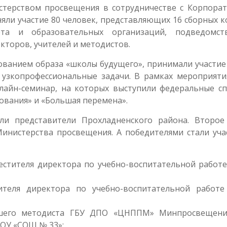
терством просвещения в сотрудничестве с Корпора
няли участие 80 человек, представляющих 16 сборных 
ета и образовательных организаций, подведомст
кторов, учителей и методистов.
ованием образа «школы будущего», принимали участие 
узкопрофессиональные задачи. В рамках мероприяти
нлайн-семинар, на которых выступили федеральные сп
ования» и «Большая перемена».
ли представители Прохладненского района. Второе
инистерства просвещения. А победителями стали уча
естителя директора по учебно-воспитательной работ
ителя директора по учебно-воспитательной работ
ршего методиста ГБУ ДПО «ЦНППМ» Минпросвещени
БОУ «СОШ № 33»;