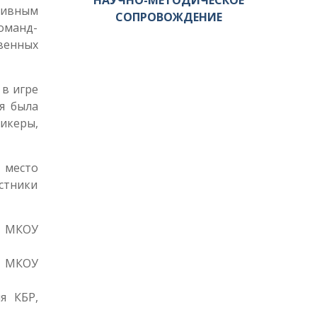
НАУЧНО-МЕТОДИЧЕСКОЕ
тивным
СОПРОВОЖДЕНИЕ
команд-
венных
в игре
я была
икеры,
 место
стники
е МКОУ
е МКОУ
я КБР,