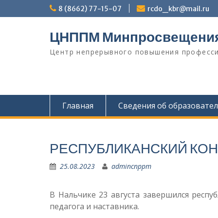
Перейти
8 (8662) 77-15-07
rcdo_kbr@mail.ru
к
содержимому
ЦНППМ Минпросвещени
Центр непрерывного повышения професси
Главная
Сведения об образовате
РЕСПУБЛИКАНСКИЙ КОН
25.08.2023
admincnppm
В Нальчике 23 августа завершился респуб
педагога и наставника.