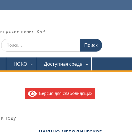
инпросвещения КБР
Искать:
НОКО
Доступная среда
Версия для слабовидящих
 к году