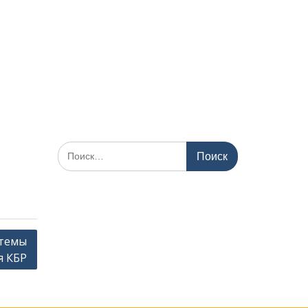
Искать:
стемы
я КБР