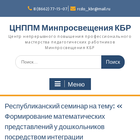
Перейти
к
8 (8662) 77-15-07
rcdo_kbr@mail.ru
содержимому
ЦНППМ Минпросвещения КБР
Центр непрерывного повышения профессионального
мастерства педагогических работников
Минпросвещения КБР
Искать:
Меню
Республиканский семинар на тему: «
Формирование математических
представлений у дошкольников
посредством интеграции