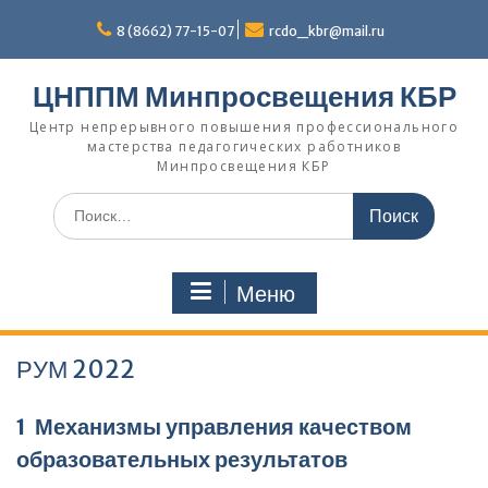
Перейти
к
8 (8662) 77-15-07
rcdo_kbr@mail.ru
содержимому
ЦНППМ Минпросвещения КБР
Центр непрерывного повышения профессионального
мастерства педагогических работников
Минпросвещения КБР
Искать:
Меню
РУМ 2022
1 Механизмы управления качеством
образовательных результатов