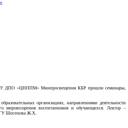
не
в ГБУ ДПО «ЦНППМ» Минпросвещения КБР прошли семинары,
бразовательных организациях, направлениями деятельности
го мировоззрения воспитанников и обучающихся. Лектор –
ГУ Шогенова Ж.Х.