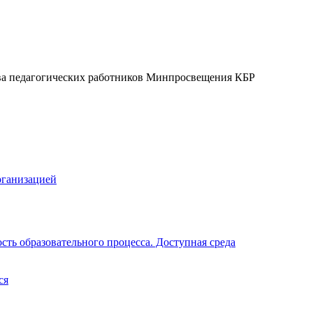
ва педагогических работников Минпросвещения КБР
рганизацией
ть образовательного процесса. Доступная среда
ся