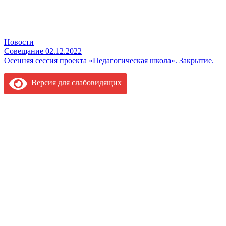
Новости
Навигация
Совещание 02.12.2022
Осенняя сессия проекта «Педагогическая школа». Закрытие.
по
записям
Версия для слабовидящих