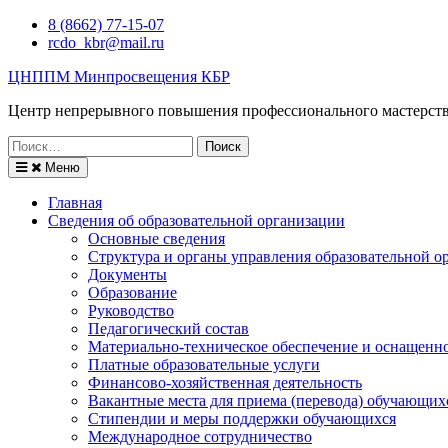
Перейти
8 (8662) 77-15-07
к
rcdo_kbr@mail.ru
содержимому
ЦНППМ Минпросвещения КБР
Центр непрерывного повышения профессионального мастерст
Искать:
Меню
Главная
Сведения об образовательной организации
Основные сведения
Структура и органы управления образовательной о
Документы
Образование
Руководство
Педагогический состав
Материально-техническое обеспечение и оснащеннос
Платные образовательные услуги
Финансово-хозяйственная деятельность
Вакантные места для приема (перевода) обучающих
Стипендии и меры поддержки обучающихся
Международное сотрудничество