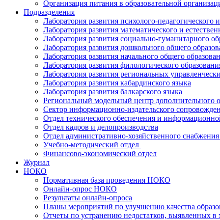
Организация питания в образовательной организац
Подразделения
Лаборатория развития психолого-педагогического 
Лаборатория развития математического и естествен
Лаборатория развития социально-гуманитарного об
Лаборатория развития дошкольного общего образов
Лаборатория развития начального общего образова
Лаборатория развития филологического образовани
Лаборатория развития региональных управленчески
Лаборатория развития кабардинского языка
Лаборатория развития балкарского языка
Региональный модельный центр дополнительного о
Сектор информационно-издательского сопровожде
Отдел технического обеспечения и информационно
Отдел кадров и делопроизводства
Отдел административно-хозяйственного снабжения 
Учебно-методический отдел
Финансово-экономический отдел
Журнал
НОКО
Нормативная база проведения НОКО
Онлайн-опрос НОКО
Результаты онлайн-опроса
Планы мероприятий по улучшению качества образо
Отчеты по устранению недостатков, выявленных в