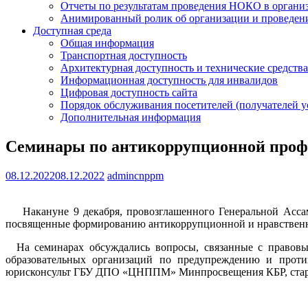
Отчеты по результатам проведения НОКО в организ
Анимированный ролик об организации и проведе
Доступная среда
Общая информация
Транспортная доступность
Архитектурная доступность и технические средства
Информационная доступность для инвалидов
Цифровая доступность сайта
Порядок обслуживания посетителей (получателей у
Дополнительная информация
Семинары по антикоррупционной профи
08.12.2022
08.12.2022
admincnppm
Накануне 9 декабря, провозглашенного Генеральной Асс
посвященные формированию антикоррупционной и нравственно
На семинарах обсуждались вопросы, связанные с правовым
образовательных организаций по предупреждению и проти
юрисконсульт ГБУ ДПО «ЦНППМ» Минпросвещения КБР, старши