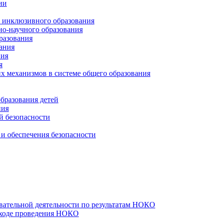
ии
и инклюзивного образования
но-научного образования
разования
ания
ния
я
х механизмов в системе общего образования
бразования детей
ния
й безопасности
и обеспечения безопасности
вательной деятельности по результатам НОКО
 ходе проведения НОКО