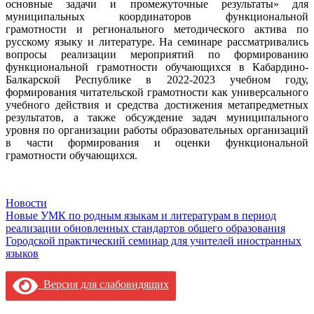
основные задачи и промежуточные результаты» для
муниципальных координаторов функциональной
грамотности и регионального методического актива по
русскому языку и литературе. На семинаре рассматривались
вопросы реализации мероприятий по формированию
функциональной грамотности обучающихся в Кабардино-
Балкарской Республике в 2022-2023 учебном году,
формирования читательской грамотности как универсального
учебного действия и средства достижения метапредметных
результатов, а также обсуждение задач муниципального
уровня по организации работы образовательных организаций
в части формирования и оценки функциональной
грамотности обучающихся.
Новости
Навигация
Новые УМК по родным языкам и литературам в период
реализации обновленных стандартов общего образования
по
Городской практический семинар для учителей иностранных
записям
языков
Версия для слабовидящих