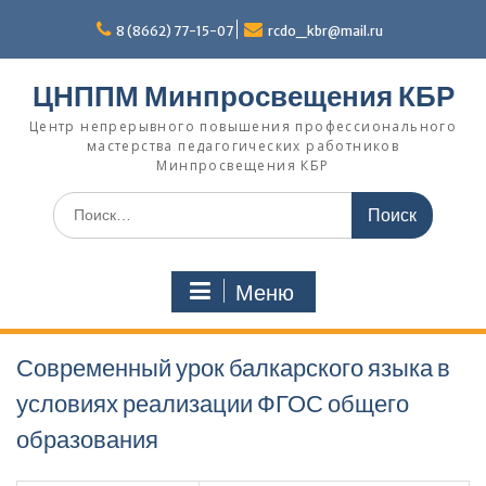
Перейти
к
8 (8662) 77-15-07
rcdo_kbr@mail.ru
содержимому
ЦНППМ Минпросвещения КБР
Центр непрерывного повышения профессионального
мастерства педагогических работников
Минпросвещения КБР
Искать:
Меню
Современный урок балкарского языка в
условиях реализации ФГОС общего
образования