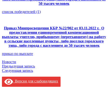
50 тысяч человек
список победителей (1)
Приказ Минпросвещения КБР №22/902 от 03.11.2022 г. О
предоставлении единовременной компенсационной
выплаты учителю, прибывшему (переехавшему) на работу
в сельские населенные пункты, либо поселки городского
типа, либо города с населением до 50 тысяч человек
приказ по выплате
Новости
Навигация
Предыдущая запись
Следующая запись
по
записям
Версия для слабовидящих