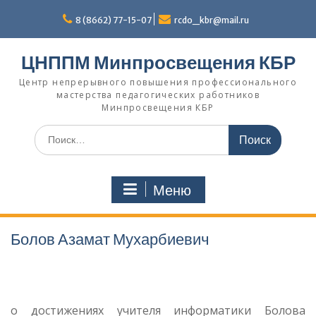
Перейти
к
8 (8662) 77-15-07
rcdo_kbr@mail.ru
содержимому
ЦНППМ Минпросвещения КБР
Центр непрерывного повышения профессионального
мастерства педагогических работников
Минпросвещения КБР
Искать:
Меню
Болов Азамат Мухарбиевич
о достижениях учителя информатики Болова