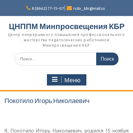
Перейти
к
8 (8662) 77-15-07
rcdo_kbr@mail.ru
содержимому
ЦНППМ Минпросвещения КБР
Центр непрерывного повышения профессионального
мастерства педагогических работников
Минпросвещения КБР
Искать:
Меню
Покотило Игорь Николаевич
Я, Покотило Игорь Николаевич, родился 15 ноября