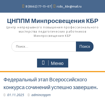
Перейти
8 (8662) 77-15-07
rcdo_kbr@mail.ru
к
содержимому
ЦНППМ Минпросвещения КБР
Центр непрерывного повышения профессионального
мастерства педагогических работников
Минпросвещения КБР
Искать:
Меню
Федеральный этап Всероссийского
конкурса сочинений успешно завершен.
01.11.2025
admincnppm