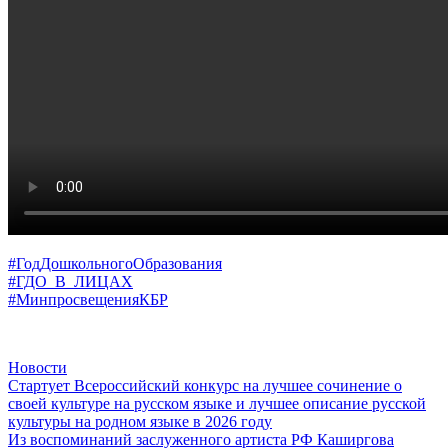
#ГодДошкольногоОбразования
#ГДО_В_ЛИЦАХ
#МинпросвещенияКБР
Новости
Навигация
Стартует Всероссийский конкурс на лучшее сочинение о
своей культуре на русском языке и лучшее описание русской
по
культуры на родном языке в 2026 году
записям
Из воспоминаний заслуженного артиста РФ Каширгова