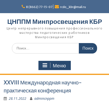
Перейти
к
8 (8662) 77-15-07
rcdo_kbr@mail.ru
содержимому
ЦНППМ Минпросвещения КБР
Центр непрерывного повышения профессионального
мастерства педагогических работников
Минпросвещения КБР
Искать:
Меню
XXVIII Международная научно-
практическая конференция
28.11.2022
admincnppm