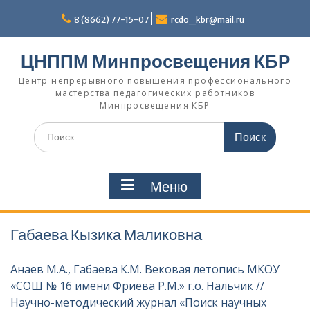
Перейти
к
8 (8662) 77-15-07
rcdo_kbr@mail.ru
содержимому
ЦНППМ Минпросвещения КБР
Центр непрерывного повышения профессионального
мастерства педагогических работников
Минпросвещения КБР
Искать:
Меню
Габаева Кызика Маликовна
Анаев М.А., Габаева К.М. Вековая летопись МКОУ
«СОШ № 16 имени Фриева Р.М.» г.о. Нальчик //
Научно-методический журнал «Поиск научных