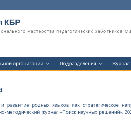
я КБР
онального мастерства педагогических работников М
льной организации
Подразделения
Журнал
а
 и развитие родных языков как стратегическое на
о-методический журнал «Поиск научных решений». 2023. 