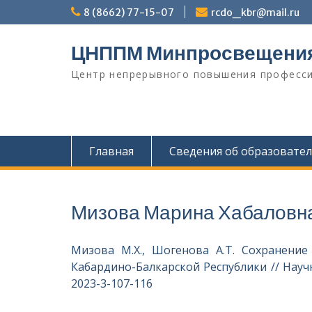
Перейти
8 (8662) 77-15-07
rcdo_kbr@mail.ru
к
содержимому
ЦНППМ Минпросвещени
Центр непрерывного повышения професси
Главная
Сведения об образовате
Мизова Марина Хабаловн
Мизова М.Х., Шогенова А.Т. Сохранение
Кабардино-Балкарской Республики // Научн
2023-3-107-116