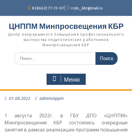
Перейти
8 (8662) 77-15-07
rcdo_kbr@mail.ru
к
содержимому
ЦНППМ Минпросвещения КБР
Центр непрерывного повышения профессионального
мастерства педагогических работников
Минпросвещения КБР
Искать:
Меню
01.08.2022
admincnppm
1 августа 2022г. в ГБУ ДПО «ЦНППМ»
Минпросвещения КБР состоялись очередные
занятия в рамках реализации программ повышения