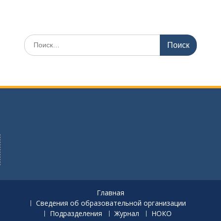
И
с
к
а
т
ь
:
Главная
Сведения об образовательной организации
Подразделения
Журнал
НОКО