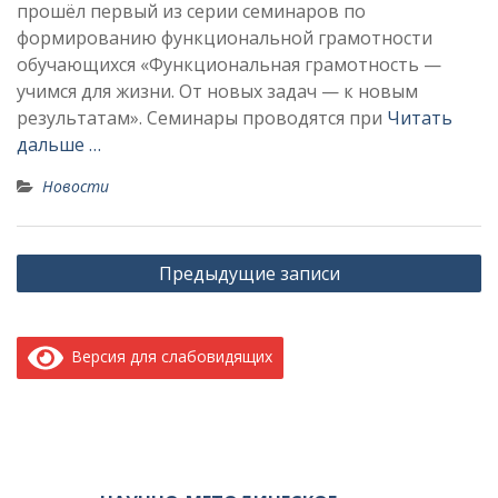
прошёл первый из серии семинаров по
формированию функциональной грамотности
обучающихся «Функциональная грамотность —
учимся для жизни. От новых задач — к новым
результатам». Семинары проводятся при
Читать
дальше …
Новости
Н
Предыдущие записи
а
в
Версия для слабовидящих
и
г
а
ц
и