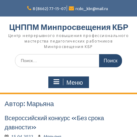
П
8 (8662) 77-15-07
rcdo_kbr@mail.ru
е
р
е
ЦНППМ Минпросвещения КБР
й
т
Центр непрерывного повышения профессионального
мастерства педагогических работников
и
Минпросвещения КБР
к
с
И
о
с
д
к
е
а
р
Меню
т
ж
ь
и
:
м
Автор:
Марьяна
о
м
Всероссийский конкурс «Без срока
у
давности»
15.04.2022
Марьяна