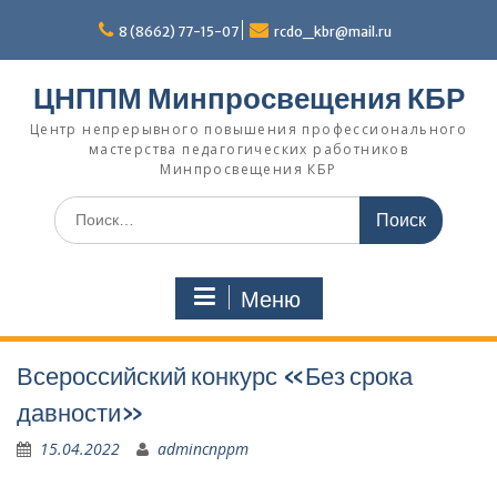
Перейти
к
8 (8662) 77-15-07
rcdo_kbr@mail.ru
содержимому
ЦНППМ Минпросвещения КБР
Центр непрерывного повышения профессионального
мастерства педагогических работников
Минпросвещения КБР
Искать:
Меню
Всероссийский конкурс «Без срока
давности»
15.04.2022
admincnppm