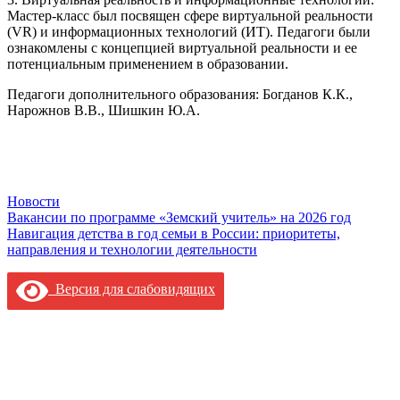
Мастер-класс был посвящен сфере виртуальной реальности
(VR) и информационных технологий (ИТ). Педагоги были
ознакомлены с концепцией виртуальной реальности и ее
потенциальным применением в образовании.
Педагоги дополнительного образования: Богданов К.К.,
Нарожнов В.В., Шишкин Ю.А.
Новости
Навигация
Вакансии по программе «Земский учитель» на 2026 год
Навигация детства в год семьи в России: приоритеты,
по
направления и технологии деятельности
записям
Версия для слабовидящих