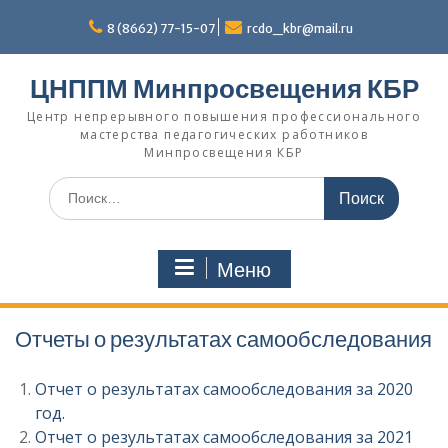
Перейти
к
8 (8662) 77-15-07
rcdo_kbr@mail.ru
содержимому
ЦНППМ Минпросвещения КБР
Центр непрерывного повышения профессионального
мастерства педагогических работников
Минпросвещения КБР
Искать:
Меню
Отчеты о результатах самообследования
Отчет о результатах самообследования за 2020
год.
Отчет о результатах самообследования за 2021