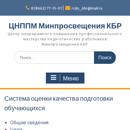
Перейти
к
8 (8662) 77-15-07
rcdo_kbr@mail.ru
содержимому
ЦНППМ Минпросвещения КБР
Центр непрерывного повышения профессионального
мастерства педагогических работников
Минпросвещения КБР
Искать:
Меню
Система оценки качества подготовки
обучающихся
Общие сведения
Цели