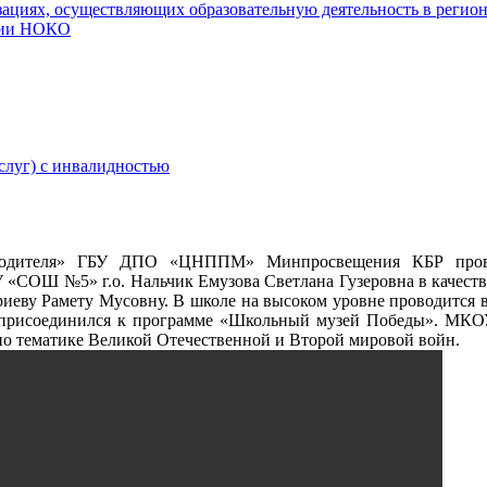
ациях, осуществляющих образовательную деятельность в регио
нии НОКО
слуг) с инвалидностью
оводителя» ГБУ ДПО «ЦНППМ» Минпросвещения КБР прово
У «СОШ №5» г.о. Нальчик Емузова Светлана Гузеровна в качеств
ву Рамету Мусовну. В школе на высоком уровне проводится в
рисоединился к программе «Школьный музей Победы». МКОУ
по тематике Великой Отечественной и Второй мировой войн.