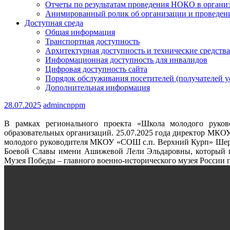
Отчеты по результатам проведения НОКО в организ
Анимированный ролик об организации и проведе
Доступная среда
Общая информация
Транспортная доступность
Архитектурная доступность и технические средства
Информационная доступность для инвалидов
Цифровая доступность сайта
Порядок обслуживания посетителей (получателей у
Дополнительная информация
28.07.2025
admincnppm
В рамках регионального проекта «Школа молодого рук
образовательных организаций. 25.07.2025 года директор МКО
молодого руководителя МКОУ «СОШ с.п. Верхний Курп» Шерие
Боевой Славы имени Ашижевой Лели Эльдаровны, который п
Музея Победы – главного военно-исторического музея России 