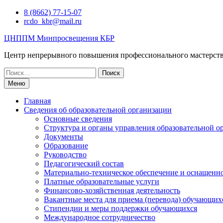
Перейти
8 (8662) 77-15-07
к
rcdo_kbr@mail.ru
содержимому
ЦНППМ Минпросвещения КБР
Центр непрерывного повышения профессионального мастерст
Искать:
Меню
Главная
Сведения об образовательной организации
Основные сведения
Структура и органы управления образовательной о
Документы
Образование
Руководство
Педагогический состав
Материально-техническое обеспечение и оснащеннос
Платные образовательные услуги
Финансово-хозяйственная деятельность
Вакантные места для приема (перевода) обучающих
Стипендии и меры поддержки обучающихся
Международное сотрудничество