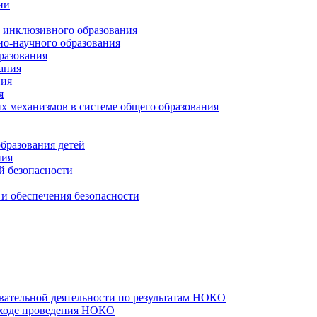
ии
и инклюзивного образования
но-научного образования
разования
ания
ния
я
х механизмов в системе общего образования
бразования детей
ния
й безопасности
и обеспечения безопасности
вательной деятельности по результатам НОКО
 ходе проведения НОКО