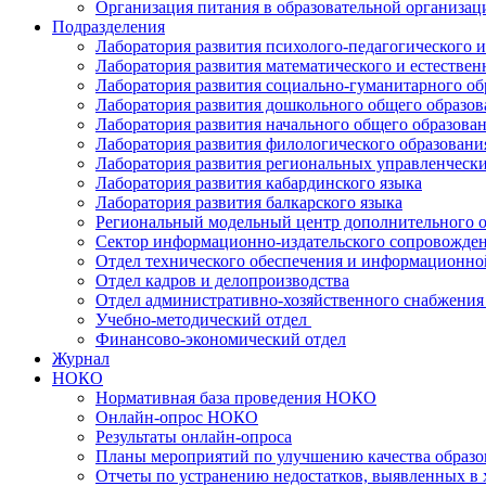
Организация питания в образовательной организац
Подразделения
Лаборатория развития психолого-педагогического 
Лаборатория развития математического и естествен
Лаборатория развития социально-гуманитарного об
Лаборатория развития дошкольного общего образов
Лаборатория развития начального общего образова
Лаборатория развития филологического образовани
Лаборатория развития региональных управленчески
Лаборатория развития кабардинского языка
Лаборатория развития балкарского языка
Региональный модельный центр дополнительного о
Сектор информационно-издательского сопровожде
Отдел технического обеспечения и информационно
Отдел кадров и делопроизводства
Отдел административно-хозяйственного снабжения 
Учебно-методический отдел
Финансово-экономический отдел
Журнал
НОКО
Нормативная база проведения НОКО
Онлайн-опрос НОКО
Результаты онлайн-опроса
Планы мероприятий по улучшению качества образо
Отчеты по устранению недостатков, выявленных в