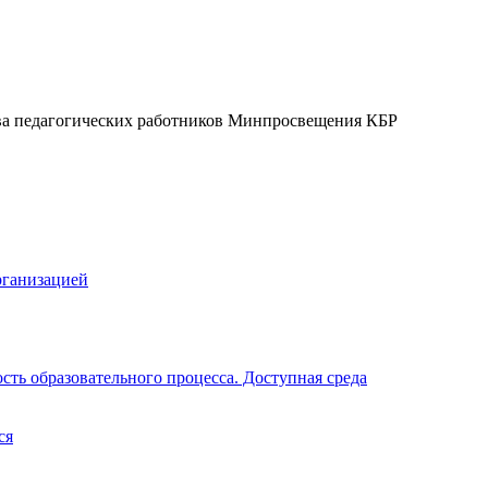
ва педагогических работников Минпросвещения КБР
рганизацией
ть образовательного процесса. Доступная среда
ся